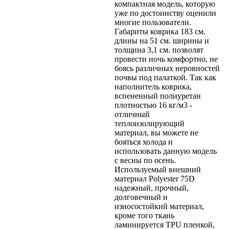
компактная модель, которую
уже по достоинству оценили
многие пользователи.
Габариты коврика 183 см.
длины на 51 см. ширины и
толщина 3,1 см. позволят
провести ночь комфортно, не
боясь различных неровностей
почвы под палаткой. Так как
наполнитель коврика,
вспененный полиуретан
плотностью 16 кг/м3 -
отличный
теплоизолирующий
материал, вы можете не
бояться холода и
использовать данную модель
с весны по осень.
Используемый внешний
материал Polyester 75D
надежный, прочный,
долговечный и
износостойкий материал,
кроме того ткань
ламинируется TPU пленкой,