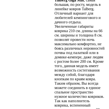
Talberg Giga Mat
, самая
большая, по росту, модель в
линейке ковров Talberg.
Отличный вариант для
любителей кемпингового и
дачного отдыха.
Увеличенные габариты
коврика 210 см. длины на 66
см. ширины и толщина 8 см.
позволят провести ночь
максимально комфортно, не
боясь различных неровностей
почвы под палаткой или в
домике-кемпере, даже людям
с ростом более 200 см. Кроме
того, данная модель имеет
возможность состегивания
между собой, благодаря
кнопкам по краям ковра.
Таким образом, Вы всегда
можете соединить в единое
спальное пространство
нужное количество ковриков.
Так как наполнитель
коврика, вспененный