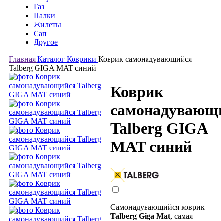
Газ
Палки
Жилеты
Сап
Другое
Главная
Каталог
Коврики
Коврик самонадувающийся
Talberg GIGA MAT синий
Коврик
самонадувающ
Talberg GIGA
MAT синий
Самонадувающийся коврик
Talberg Giga Mat
, самая