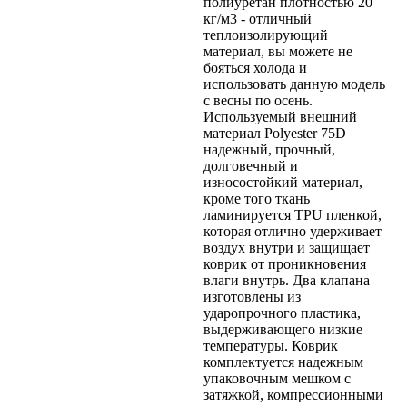
полиуретан плотностью 20
кг/м3 - отличный
теплоизолирующий
материал, вы можете не
бояться холода и
использовать данную модель
с весны по осень.
Используемый внешний
материал Polyester 75D
надежный, прочный,
долговечный и
износостойкий материал,
кроме того ткань
ламинируется TPU пленкой,
которая отлично удерживает
воздух внутри и защищает
коврик от проникновения
влаги внутрь. Два клапана
изготовлены из
ударопрочного пластика,
выдерживающего низкие
температуры. Коврик
комплектуется надежным
упаковочным мешком с
затяжкой, компрессионными