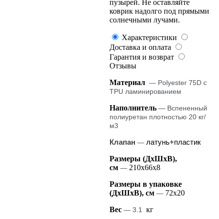
пузырей. Не оставляйте
коврик надолго под прямыми
солнечными лучами.
Характеристики
Доставка и оплата
Гарантия и возврат
Отзывы
Материал
— Polyester 75D с
TPU ламинированием
Наполнитель
— Вспененный
полиуретан плотностью 20 кг/
м3
Клапан
латунь+пластик
—
Размеры (ДхШхВ),
см
210х66х8
—
Размеры в упаковке
(ДхШхВ), см
72х20
—
Вес
кг
— 3.1