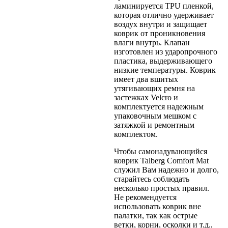
ламинируется TPU пленкой,
которая отлично удерживает
воздух внутри и защищает
коврик от проникновения
влаги внутрь. Клапан
изготовлен из ударопрочного
пластика, выдерживающего
низкие температуры. Коврик
имеет два вшитых
утягивающих ремня на
застежках Velcro и
комплектуется надежным
упаковочным мешком с
затяжкой и ремонтным
комплектом.
Чтобы самонадувающийся
коврик Talberg Comfort Mat
служил Вам надежно и долго,
старайтесь соблюдать
несколько простых правил.
Не рекомендуется
использовать коврик вне
палатки, так как острые
ветки, корни, осколки и т.д.,