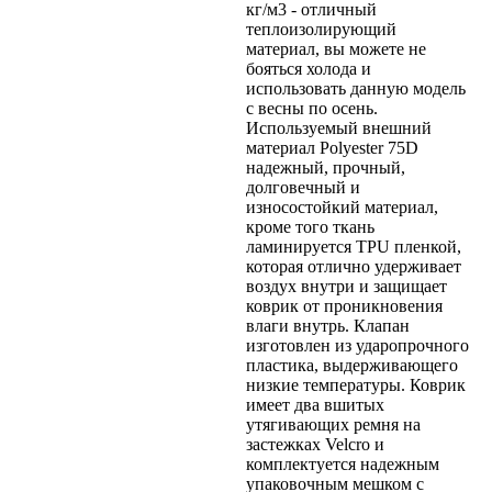
кг/м3 - отличный
теплоизолирующий
материал, вы можете не
бояться холода и
использовать данную модель
с весны по осень.
Используемый внешний
материал Polyester 75D
надежный, прочный,
долговечный и
износостойкий материал,
кроме того ткань
ламинируется TPU пленкой,
которая отлично удерживает
воздух внутри и защищает
коврик от проникновения
влаги внутрь. Клапан
изготовлен из ударопрочного
пластика, выдерживающего
низкие температуры. Коврик
имеет два вшитых
утягивающих ремня на
застежках Velcro и
комплектуется надежным
упаковочным мешком с