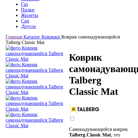
Газ
Палки
Жилеты
Сап
Другое
Главная
Каталог
Коврики
Коврик самонадувающийся
Talberg Classic Mat
Коврик
самонадувающ
Talberg
Classic Mat
Самонадувающийся коврик
Talberg Classic Mat
, это