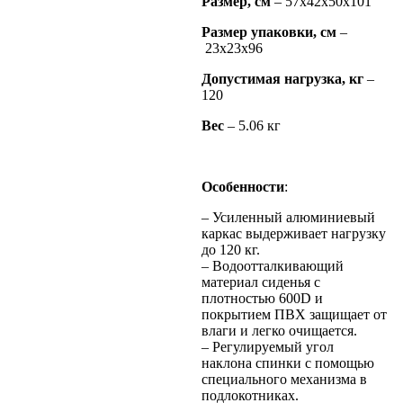
Размер, см
– 57х42х50х101
Размер упаковки, см
–
23х23х96
Допустимая нагрузка, кг
–
120
Вес
– 5.06 кг
Особенности
:
– Усиленный алюминиевый
каркас выдерживает нагрузку
до 120 кг.
– Водоотталкивающий
материал сиденья с
плотностью 600D и
покрытием ПВХ защищает от
влаги и легко очищается.
– Регулируемый угол
наклона спинки с помощью
специального механизма в
подлокотниках.