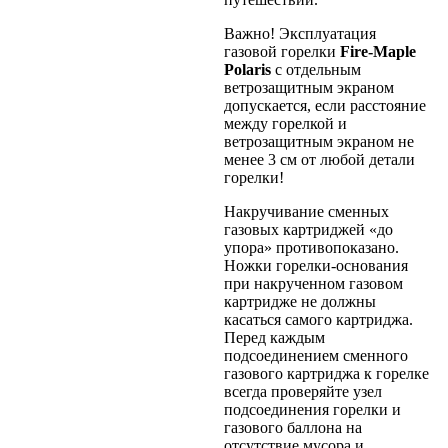
Важно! Эксплуатация
газовой горелки
Fire-Maple
Polaris
с отдельным
ветрозащитным экраном
допускается, если расстояние
между горелкой и
ветрозащитным экраном не
менее 3 см от любой детали
горелки!
Накручивание сменных
газовых картриджей «до
упора» противопоказано.
Ножки горелки-основания
при накрученном газовом
картридже не должны
касаться самого картриджа.
Перед каждым
подсоединением сменного
газового картриджа к горелке
всегда проверяйте узел
подсоединения горелки и
газового баллона на
отсутствие мусора и