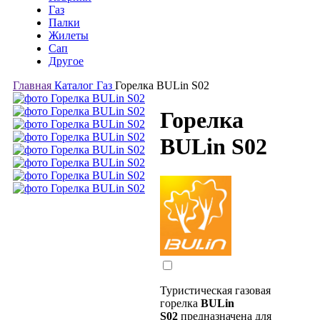
Газ
Палки
Жилеты
Сап
Другое
Главная
Каталог
Газ
Горелка BULin S02
Горелка
BULin S02
Туристическая газовая
горелка
BULin
S02
предназначена для