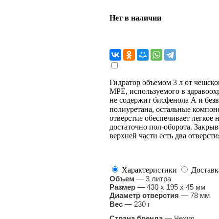
Нет в наличии
Гидратор объемом 3 л от чешско
MPE, используемого в здравоохр
не содержит бисфенола А и безв
полиуретана, остальные компон
отверстие обеспечивает легкое н
достаточно пол-оборота. Закры
верхней части есть два отверст
Характеристики
Доставк
Объем
— 3 литра
Размер
— 430 x 195 x 45 мм
Диаметр отверстия
— 78 мм
Вес
— 230 г
Страна бренда
— Чехия