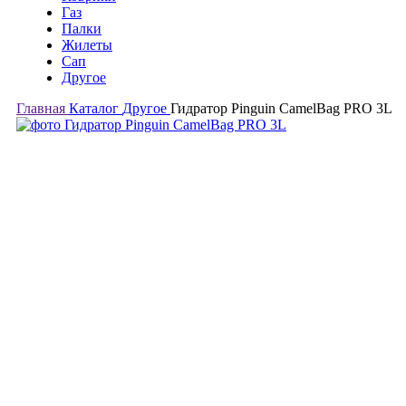
Газ
Палки
Жилеты
Сап
Другое
Главная
Каталог
Другое
Гидратор Pinguin CamelBag PRO 3L