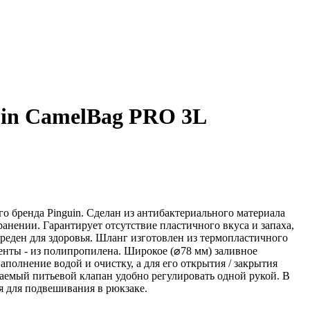
uin CamelBag PRO 3L
го бренда Pinguin. Сделан из антибактериального материала
анении. Гарантирует отсутствие пластичного вкуса и запаха,
реден для здоровья. Шланг изготовлен из термопластичного
енты - из полипропилена. Широкое (⌀78 мм) заливное
аполнение водой и очистку, а для его открытия / закрытия
ваемый питьевой клапан удобно регулировать одной рукой. В
ия для подвешивания в рюкзаке.