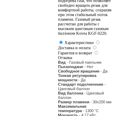
подогрева газа, что позволяет
свободно вращать резак для
комфортной работы, сохраняя
при этом стабильный поток
пламени. Газовый резак
рассчитан для работы с
высоким цанговым газовым
баллоном Kovea KGF-0220.
Характеристики
Доставка и оплата
Гарантия и возврат
Отзывы
Вид
- Газовый паяльник
Пьезоподжиг
- Нет
Свободное вращение
- Да
Тонкая регулировка
мощности
- Да
Стандарт подключения
-
Цанговый баллон
Вид баллона
- Цанговый
баллон
Размер пламени
- 30х200 мм
Максимальная
температура
- 1300
С
°
Мощность
- 4.12 кВт