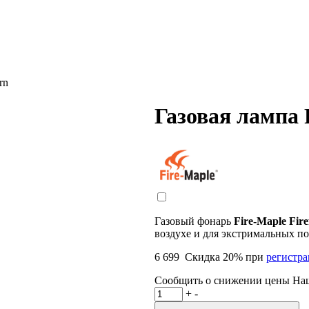
rn
Газовая лампа F
Газовый фонарь
Fire-Maple Fire
воздухе и для экстримальных по
6 699
Скидка
20
% при
регистр
Сообщить о снижении цены
На
+
-