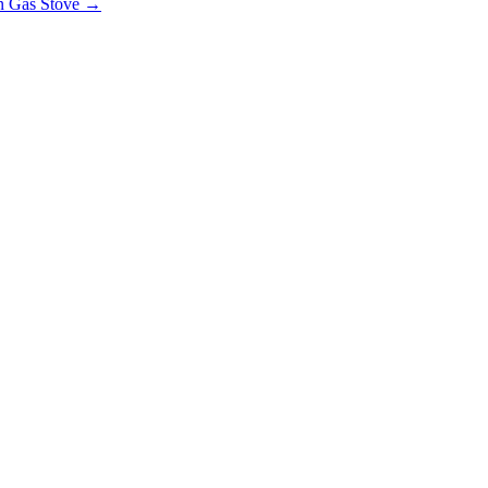
rn Gas Stove →