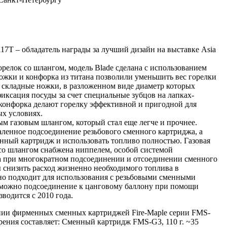
7T – обладатель награды за лучший дизайн на выставке Asia
орелок со шлангом, модель Blade сделана с использованием
ожки и конфорка из титана позволили уменьшить вес горелки
е складные ножки, в разложенном виде диаметр которых
фиксация посуды за счет специальные зубцов на лапках-
 конфорка делают горелку эффективной и пригодной для
х условиях.
м газовым шлангом, который стал еще легче и прочнее.
аленное подсоединение резьбового сменного картриджа, а
енный картридж и использовать топливо полностью. Газовая
 со шлангом снабжена ниппелем, особой системой
а при многократном подсоединении и отсоединении сменного
ы снизить расход жизненно необходимого топлива в
но подходит для использования с резьбовыми сменными
можно подсоединение к цанговому баллону при помощи
водится с 2010 года.
нии фирменных сменных картриджей Fire-Maple серии FMS-
ения составляет: Сменный картридж FMS-G3, 110 г. ~35