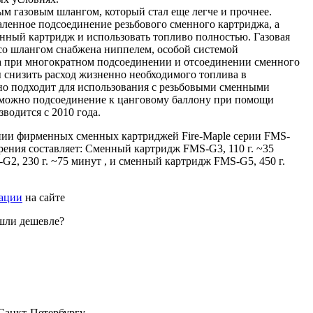
м газовым шлангом, который стал еще легче и прочнее.
аленное подсоединение резьбового сменного картриджа, а
енный картридж и использовать топливо полностью. Газовая
 со шлангом снабжена ниппелем, особой системой
а при многократном подсоединении и отсоединении сменного
ы снизить расход жизненно необходимого топлива в
но подходит для использования с резьбовыми сменными
можно подсоединение к цанговому баллону при помощи
водится с 2010 года.
нии фирменных сменных картриджей Fire-Maple серии FMS-
ения составляет: Сменный картридж FMS-G3, 110 г. ~35
2, 230 г. ~75 минут , и сменный картридж FMS-G5, 450 г.
рации
на сайте
шли дешевле?
 Санкт-Петербургу