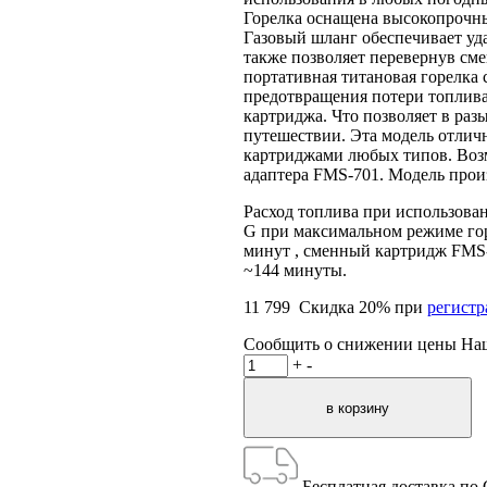
Горелка оснащена высокопрочны
Газовый шланг обеспечивает уд
также позволяет перевернув см
портативная титановая горелка
предотвращения потери топлив
картриджа. Что позволяет в раз
путешествии. Эта модель отлич
картриджами любых типов. Воз
адаптера FMS-701. Модель произ
Расход топлива при использова
G при максимальном режиме гор
минут , сменный картридж FMS-G
~144 минуты.
11 799
Скидка
20
% при
регист
Сообщить о снижении цены
На
+
-
Бесплатная доставка по