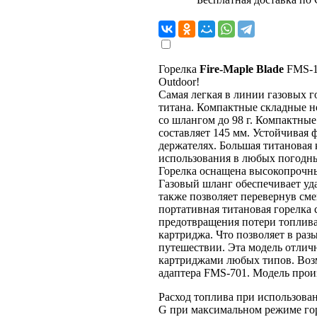
Горелка
Fire-Maple Blade
FMS-11
Outdoor!
Самая легкая в линии газовых г
титана. Компактные складные н
со шлангом до 98 г. Компактны
составляет 145 мм. Устойчивая 
держателях. Большая титановая
использования в любых погодны
Горелка оснащена высокопрочны
Газовый шланг обеспечивает уд
также позволяет перевернув см
портативная титановая горелка
предотвращения потери топлив
картриджа. Что позволяет в раз
путешествии. Эта модель отлич
картриджами любых типов. Воз
адаптера FMS-701. Модель произ
Расход топлива при использова
G при максимальном режиме гор