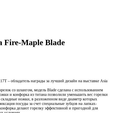
а Fire-Maple Blade
7T – обладатель награды за лучший дизайн на выставке Asia
орелок со шлангом, модель Blade сделана с использованием
ожки и конфорка из титана позволили уменьшить вес горелки
е складные ножки, в разложенном виде диаметр которых
фиксация посуды за счет специальные зубцов на лапках-
 конфорка делают горелку эффективной и пригодной для
х условиях.