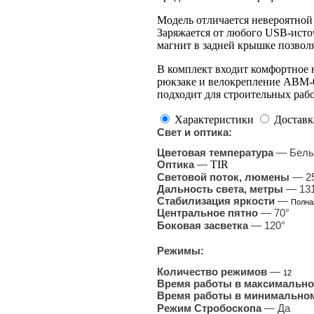
Модель отличается невероятной 
Заряжается от любого USB-ист
магнит в задней крышке позвол
В комплект входит комфортное 
рюкзаке и велокрепление ABM-0
подходит для строительных рабо
Характеристики
Доставк
Свет и оптика:
Цветовая температура
— Бел
Оптика
—
TIR
Световой поток, люмены
— 2
Дальность света, метры
— 13
Стабилизация яркости
—
Полна
Центральное пятно
— 70
°
Боковая засветка
— 120°
Режимы:
Количество режимов
—
12
Время работы в максимальн
Время работы в минимально
Режим Стробоскопа
— Да