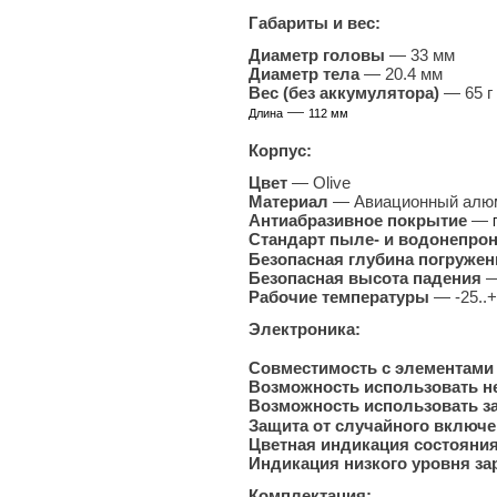
Габариты и вес:
Диаметр головы
— 33 мм
Диаметр тела
— 20.4 мм
Вес (без аккумулятора)
— 65 г
—
Длина
112 мм
Корпус:
Цвет
—
Olive
Материал
— Авиационный алю
Антиабразивное покрытие
—
Стандарт пыле- и водонепро
Безопасная глубина погруже
Безопасная высота падения
—
Рабочие температуры
— -25..
Электроника:
Совместимость с элементами
Возможность использовать 
Возможность использовать 
Защита от случайного включ
Цветная индикация состояни
Индикация низкого уровня з
Комплектация: