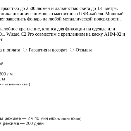
яркостью до 2500 люмен и дальностью света до 131 метра.
очника питания с помощью магнитного USB-кабеля. Мощный
яет закрепить фонарь на любой металлической поверхности.
налобное крепление, клипса для фиксации на одежде или
1. Wizard C2 Pro совместим с креплением на каску AHM-02 и
т.
а и оплата
Гарантия и возврат
Отзывы
ый
500 лм
1 м
я (постоянный свет)
ом режиме
— 2 ч 40 мин
(650 лм после 90 сек)
м режиме
— 200 дней