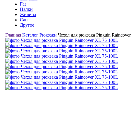
Газ
Палки
Жилеты
Сап
Другое
Главная
Каталог
Рюкзаки
Чехол для рюкзака Pinguin Raincove