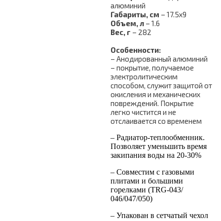
алюминий
Габариты, см
– 17.5х9
Объем, л
– 1.6
Вес, г
–
282
Особенности:
– Анодированный алюминий
– покрытие, получаемое
электролитическим
способом, служит защитой от
окисления и механических
повреждений. Покрытие
легко чистится и не
отслаивается со временем
– Радиатор-теплообменник.
Позволяет уменьшить время
закипания воды на 20-30%
– Совместим с газовыми
плитами и большими
горелками (TRG-043/
046/047/050)
– Упакован в сетчатый чехол