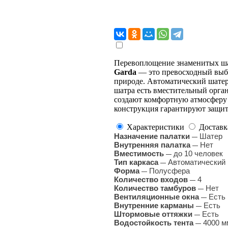
Перевоплощение знаменитых шат
Garda
— это превосходный выб
природе. Автоматический шатер 
шатра есть вместительный орга
создают комфортную атмосферу 
конструкция гарантируют защит
Характеристики
Доставк
Назначение палатки
Шатер
—
Внутренняя палатка
Нет
—
Вместимость
до 10 человек
—
Тип каркаса
Автоматический
—
Форма
Полусфера
—
Количество входов
4
—
Количество тамбуров
Нет
—
Вентиляционные окна
Есть
—
Внутренние карманы
Есть
—
Штормовые оттяжки
Есть
—
Водостойкость тента
4000 мм
—