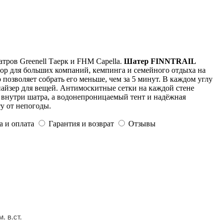
ров Greenell Таерк и FHM Capella.
Шатер FINNTRAIL
ор для больших компаний, кемпинга и семейного отдыха на
позволяет собрать его меньше, чем за 5 минут. В каждом углу
найзер для вещей. Антимоскитные сетки на каждой стене
внутри шатра, а водонепроницаемый тент и надёжная
у от непогоды.
а и оплата
Гарантия и возврат
Отзывы
. в.ст.