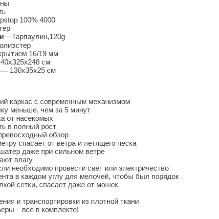
ены
ть
pstop 100% 4000
тер
ки
– Тарпаулин,120g
полиэстер
рытием 16/19 мм
40х325х248 см
—
130х35х25 см
ий каркас с современным механизмом
ку меньше, чем за 5 минут
ка от насекомых
ть в полный рост
превосходный обзор
тру спасает от ветра и летящего песка
шатер даже при сильном ветре
ают влагу
сли необходимо провести свет или электричество
нта в каждом углу для мелочей, чтобы был порядок
кой сетки, спасает даже от мошек
ния и транспортировки из плотной ткани
еры – все в комплекте!