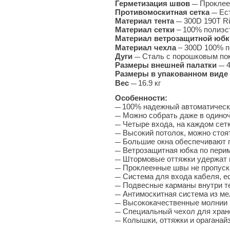
Герметизация швов
Прокле
—
Противомоскитная сетка
Ес
—
Материал тента
300D 190T Ri
—
Материал сетки
– 100% полиэс
Материал ветрозащитной юб
Материал чехла
– 300D 100% 
Дуги
Сталь с порошковым пок
—
Размеры внешней палатки
4
—
Размеры в упакованном виде
Вес
16.9 кг
—
Особенности:
100% надежный автоматическ
—
Можно собрать даже в одиноч
—
Четыре входа, на каждом сет
—
Высокий потолок, можно стоя
—
Большие окна обеспечивают 
—
Ветрозащитная юбка по периме
—
Штормовые оттяжки удержат 
—
Проклеенные швы не пропуск
—
Система для входа кабеля, е
—
Подвесные карманы внутри те
—
Антимоскитная система из мел
—
Высококачественные молнии
—
Специальный чехол для хране
—
Колышки, оттяжки и ораганайз
—