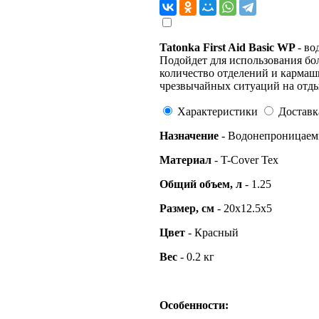
Tatonka First Aid Basic WP
- во
Подойдет для использования бо
количество отделений и кармаш
чрезвычайных ситуаций на отды
Характеристики
Доставк
Назначение
- Водонепроницае
Материал
- T-Cover Tex
Общий
объем, л
- 1.25
Размер, см
- 20x12.5x5
Цвет
- Красный
Вес
- 0.2 кг
Особенности: