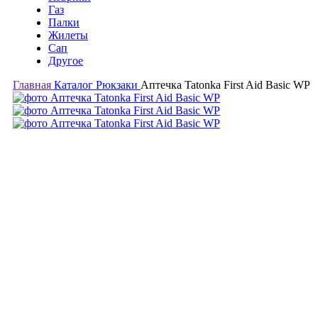
Газ
Палки
Жилеты
Сап
Другое
Главная
Каталог
Рюкзаки
Аптечка Tatonka First Aid Basic WP