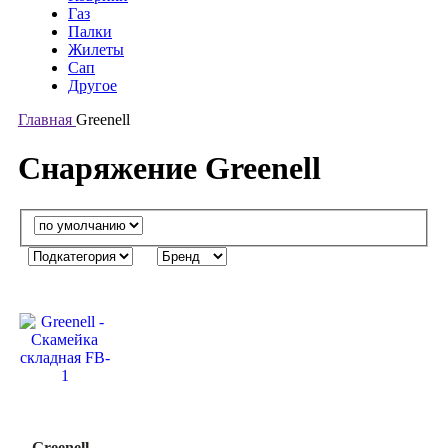
Газ
Палки
Жилеты
Сап
Другое
Главная
Greenell
Снаряжение Greenell
Greenell -